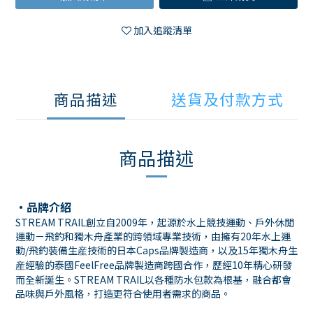
加入追蹤清單
商品描述
送貨及付款方式
商品描述
・品牌介紹
STREAM TRAIL創立自2009年，起源於水上競技運動、戶外休閒
運動－飛釣和獨木舟產業的跨領域專業技術，由擁有20年水上運
動/飛釣裝備生産技術的日本Caps品牌製造商，以及15年獨木舟生
産經驗的泰國FeelFree品牌製造商跨國合作，歷經10年精心研發
而全新誕生。STREAM TRAIL以各種防水包款為根基，融合都會
品味與戶外風格，打造更符合使用者需求的商品。