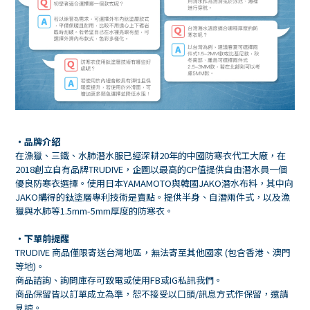
・品牌介紹
在漁獵、三鐵、水肺潛水服已經深耕20年的中國防寒衣代工大廠，在
2018創立自有品牌TRUDIVE，企圖以最高的CP值提供自由潛水員一個
優良防寒衣選擇。使用日本YAMAMOTO與韓國JAKO潛水布料，其中向
JAKO購得的鈦塗層專利技術是賣點。提供半身、自潛兩件式，以及漁
獵與水肺等1.5mm-5mm厚度的防寒衣。
・下單前提醒
TRUDIVE 商品僅限寄送台灣地區，無法寄至其他國家 (包含香港、澳門
等地)。
商品諮詢、詢問庫存可致電或使用FB或IG私訊我們。
商品保留皆以訂單成立為準，恕不接受以口頭/訊息方式作保留，還請
見諒。