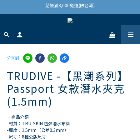
結帳滿3,000免運(限台灣)
註冊會員領100購物金
結帳滿3,000免運(限台灣)
分享到
TRUDIVE -【黑潮系列】
Passport 女款潛水夾克
(1.5mm)
・商品介紹
-材質：TRU-SKIN 超彈潛水布料
-厚度：1.5mm（公差0.3mm）
-尺寸：8種公版尺寸