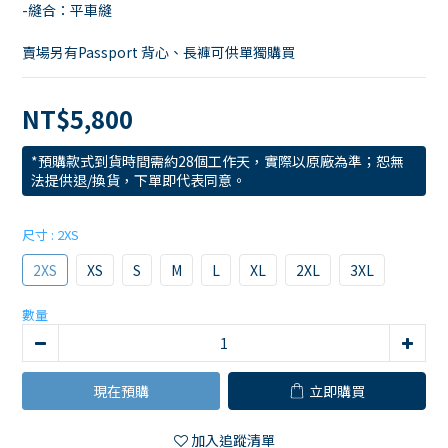
-縫合：平車縫
賣場另有Passport 背心、長褲可供單獨購買
NT$5,800
*預購款式到貨時間需約28個工作天，實際以原廠為準；恕無
法提供退/換貨，下單即代表同意。
尺寸
: 2XS
2XS
XS
S
M
L
XL
2XL
3XL
數量
現在預購
立即購買
加入追蹤清單