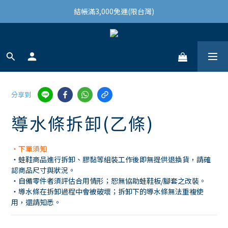
結帳滿3,000免運(限台灣)
結帳滿3,000免運(限台灣)
註冊會員領100購物金
結帳滿3,000免運(限台灣)
分享到
導水條拆卸(乙條)
・下單須知
・蛙鞋商品進行拆卸、膠黏等組裝工作後即無提供退換貨，請確
認商品尺寸與狀況。
・自備零件者須評估合用情形；恕無協助蛙鞋板/腳套之改裝。
・導水條在拆卸過程中會被破壞；拆卸下的導水條無法重複使
用，還請知悉。