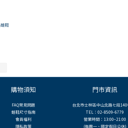
維長蛙鞋
購物須知
門市資訊
FAQ常見問題
台北市士林區中山北路七段140
蛙鞋尺寸指南
TEL：02-8509-6779
會員福利
營業時間：13:00~21:00
隱私政策
(每周一、國定假日公休)