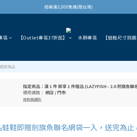
結帳滿3,000免運(限台灣)
結帳滿3,000免運(限台灣)
註冊會員領100購物金
結帳滿3,000免運(限台灣)
專區
【Outlet專區37折起】
水肺專區
【蛙鞋尺寸挑選
，送完為止
指定商品：滿 1 件 即享 1 件贈品 (LAZYFISH - 2.0 劍旗魚
適用通路：
網店
/
門市
條款與細則
劍旗魚聯名蛙鞋即贈劍旗魚聯名網袋一入，送完為止