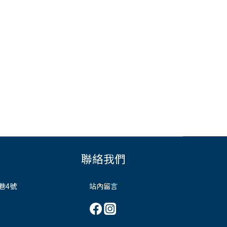
聯絡我們
巷4號
站內留言