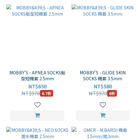
MOBBY'S - APNEA SOCKS船
MOBBY'S - GLIDE SKIN
型短襪套 2.5mm
SOCKS 襪套 3.5mm
NT$650
NT$580
NT$970
NT$970
6.7折
6折