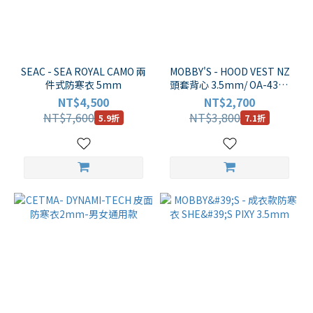
品
牌
SEAC - SEA ROYAL CAMO 兩
MOBBY'S - HOOD VEST NZ
件式防寒衣 5mm
頭套背心 3.5mm/ OA-4300
TRYGONS
(白色車線版)
NT$4,500
NT$2,700
(2)
NT$7,600
NT$3,800
5.9折
7.1折
SUUNTO
(2)
SPORASUB
(3)
SEAC
(10)
SAS
(3)
LOONG
DIVE