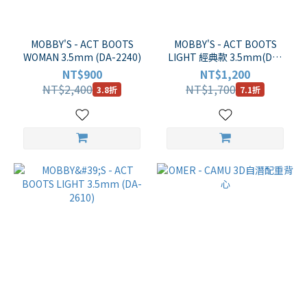
MOBBY'S - ACT BOOTS
MOBBY'S - ACT BOOTS
WOMAN 3.5mm (DA-2240)
LIGHT 經典款 3.5mm(DA-
2210)
NT$900
NT$1,200
NT$2,400
NT$1,700
3.8折
7.1折