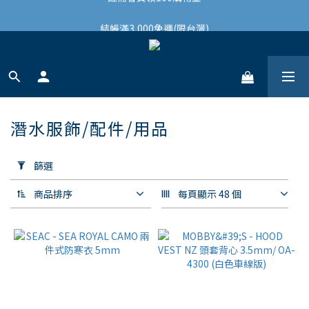
結帳滿3,000免運(限台灣)
結帳滿3,000免運(限台灣)
註冊會員領100購物金
結帳滿3,000免運(限台灣)
潛水服飾/配件/用品
71 件商品
套
用
篩選
篩
選
商品排序
每頁顯示 48 個
(0/20)
價格
(NT$)
~