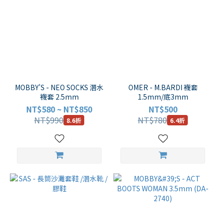
MOBBY'S - NEO SOCKS 潛水
OMER - M.BARDI 襪套
襪套 2.5mm
1.5mm/底3mm
NT$580 ~ NT$850
NT$500
NT$990
NT$780
8.6折
6.4折