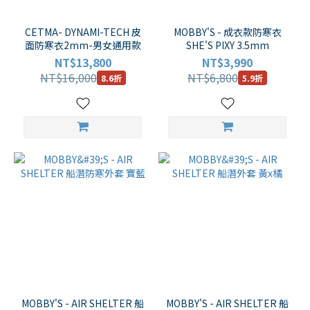
(1)
GULL
CETMA- DYNAMI-TECH 皮
MOBBY'S - 成衣款防寒衣
面防寒衣2mm-男女通用款
(4)
SHE'S PIXY 3.5mm
NT$13,800
NT$3,990
GOPRO
NT$16,000
NT$6,800
8.6折
5.9折
(1)
APNEAUTIC
(3)
看
更
多
防
寒
衣
厚
度
3.5mm
MOBBY'S - AIR SHELTER 船
MOBBY'S - AIR SHELTER 船